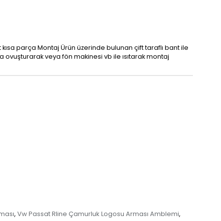
 kısa parça Montaj Ürün üzerinde bulunan çift taraflı bant ile
da ovuşturarak veya fön makinesi vb ile ısıtarak montaj
rması
Vw Passat Rline Çamurluk Logosu Arması Amblemi
,
,