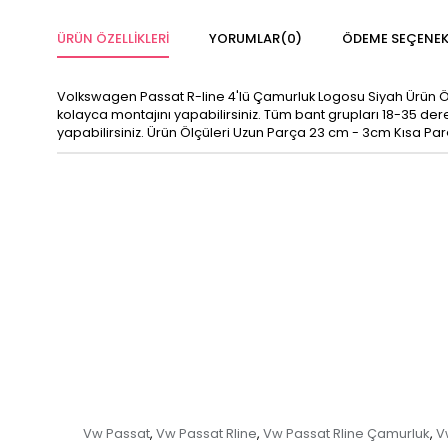
ÜRÜN ÖZELLIKLERI
YORUMLAR
(0)
ÖDEME SEÇENEK
Volkswagen Passat R-line 4'lü Çamurluk Logosu Siyah Ürün Özelli
kolayca montajını yapabilirsiniz. Tüm bant grupları 18-35 dere
yapabilirsiniz. Ürün Ölçüleri Uzun Parça 23 cm - 3cm Kısa Pa
Vw Passat
Vw Passat Rline
Vw Passat Rline Çamurluk
V
,
,
,