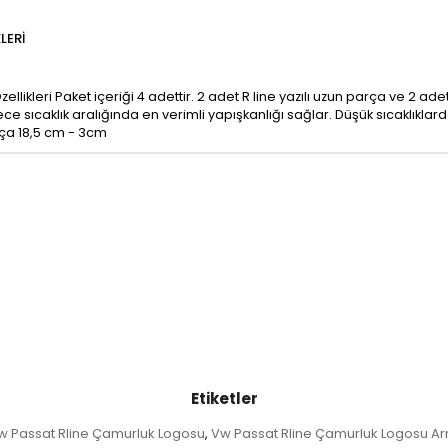
LERI
kleri Paket içeriği 4 adettir. 2 adet R line yazılı uzun parça ve 2 adet
ce sıcaklık aralığında en verimli yapışkanlığı sağlar. Düşük sıcaklıklar
rça 18,5 cm - 3cm
Etiketler
w Passat Rline Çamurluk Logosu
Vw Passat Rline Çamurluk Logosu A
,