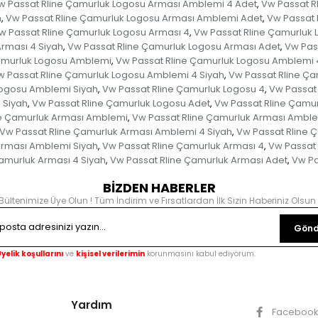
w Passat Rline Çamurluk Logosu Arması Amblemi 4 Adet
Vw Passat R
,
h
Vw Passat Rline Çamurluk Logosu Arması Amblemi Adet
Vw Passat 
,
,
w Passat Rline Çamurluk Logosu Arması 4
Vw Passat Rline Çamurluk 
,
rması 4 Siyah
Vw Passat Rline Çamurluk Logosu Arması Adet
Vw Pas
,
,
amurluk Logosu Amblemi
Vw Passat Rline Çamurluk Logosu Amblemi 
,
w Passat Rline Çamurluk Logosu Amblemi 4 Siyah
Vw Passat Rline Ç
,
Logosu Amblemi Siyah
Vw Passat Rline Çamurluk Logosu 4
Vw Passat 
,
,
 Siyah
Vw Passat Rline Çamurluk Logosu Adet
Vw Passat Rline Çamur
,
,
ne Çamurluk Arması Amblemi
Vw Passat Rline Çamurluk Arması Amble
,
Vw Passat Rline Çamurluk Arması Amblemi 4 Siyah
Vw Passat Rline 
,
Arması Amblemi Siyah
Vw Passat Rline Çamurluk Arması 4
Vw Passat 
,
,
amurluk Arması 4 Siyah
Vw Passat Rline Çamurluk Arması Adet
Vw Pa
,
,
BİZDEN HABERLER
Bültenimize Üye Olun ! Tüm İndirim ve Fırsatlardan İlk Sizin Haberiniz Olsun 
Gönd
yelik koşullarını
ve
kişisel verilerimin
korunmasını kabul ediyorum.
Yardım
Faceboo