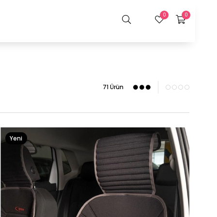
0
0
71 Ürün
Yeni
Ürün