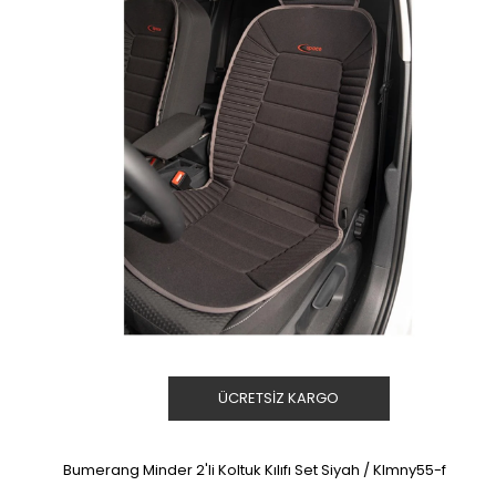
ÜCRETSIZ KARGO
Bumerang Minder 2'li Koltuk Kılıfı Set Siyah / Klmny55-f