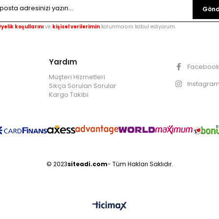
Gönd
yelik koşullarını
ve
kişisel verilerimin
korunmasını kabul ediyorum.
Yardım
Faceboo
Müşteri Hizmetleri
Instagra
Sıkça Sorulan Sorular
Kargo Takibi
© 2023
siteadi.com
- Tüm Hakları Saklıdır.