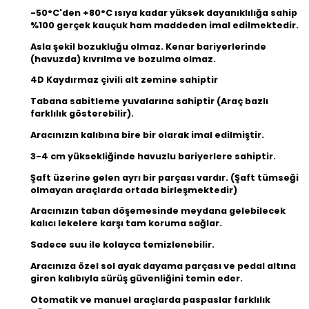
-50°C'den +80°C ısıya kadar yüksek dayanıklılığa sahip
%100 gerçek kauçuk ham maddeden imal edilmektedir.
Asla şekil bozukluğu olmaz. Kenar bariyerlerinde
(havuzda) kıvrılma ve bozulma olmaz.
4D Kaydırmaz çivili alt zemine sahiptir
Tabana sabitleme yuvalarına sahiptir (Araç bazlı
farklılık gösterebilir).
Aracınızın kalıbına bire bir olarak imal edilmiştir.
3-4 cm yüksekliğinde havuzlu bariyerlere sahiptir.
Şaft üzerine gelen ayrı bir parçası vardır. (Şaft tümseği
olmayan araçlarda ortada birleşmektedir)
Aracınızın taban döşemesinde meydana gelebilecek
kalıcı lekelere karşı tam koruma sağlar.
Sadece suu ile kolayca temizlenebilir.
Aracınıza özel sol ayak dayama parçası ve pedal altına
giren kalıbıyla sürüş güvenliğini temin eder.
Otomatik ve manuel araçlarda paspaslar farklılık