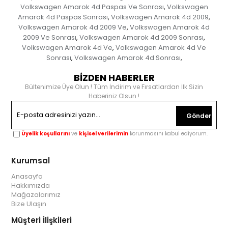
Volkswagen Amarok 4d Paspas Ve Sonrası
Volkswagen
,
Amarok 4d Paspas Sonrası
Volkswagen Amarok 4d 2009
,
,
Volkswagen Amarok 4d 2009 Ve
Volkswagen Amarok 4d
,
2009 Ve Sonrası
Volkswagen Amarok 4d 2009 Sonrası
,
,
Volkswagen Amarok 4d Ve
Volkswagen Amarok 4d Ve
,
Sonrası
Volkswagen Amarok 4d Sonrası
,
,
BİZDEN HABERLER
Bültenimize Üye Olun ! Tüm İndirim ve Fırsatlardan İlk Sizin
Haberiniz Olsun !
Gönder
Üyelik koşullarını
ve
kişisel verilerimin
korunmasını kabul ediyorum.
Kurumsal
Anasayfa
Hakkımızda
Mağazalarımız
Bize Ulaşın
Müşteri İlişkileri