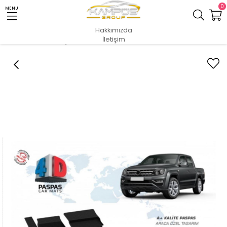
0
MENU
Hakkımızda
İletişim
Anasayfa
İÇ & DIŞ AKSESUAR
4D ARACA ÖZEL PASPASLAR