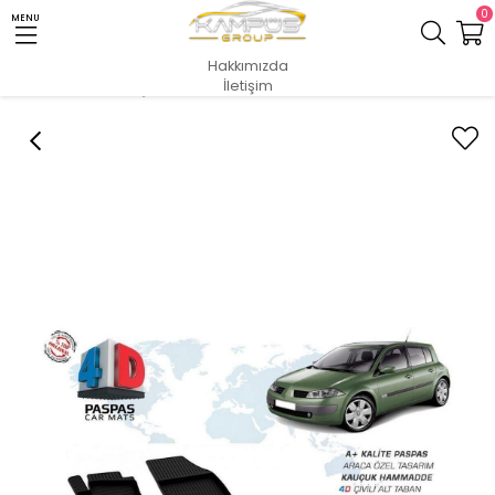
0
MENU
Hakkımızda
İletişim
Anasayfa
İÇ & DIŞ AKSESUAR
4D ARACA ÖZEL PASPASLAR