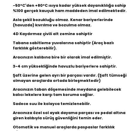
-50°C'den +80°C ısıya kadar yüksek dayanıklılığa sahip
%100 gerçek kauçuk ham maddeden imal edilmektedir.
Asla şekil bozukluğu olmaz. Kenar bariyerlerinde
(havuzda) kıvrılma ve bozulma olmaz.
4D Kaydırmaz çivili alt zemine sahiptir
Tabana sabitleme yuvalarına sahiptir (Araç bazlı
farklılık gösterebilir).
Aracınızın kalıbına bire bir olarak imal edilmiştir.
3-4 cm yüksekliğinde havuzlu bariyerlere sahiptir.
Şaft üzerine gelen ayrı bir parçası vardır. (Şaft tümseği
olmayan araçlarda ortada birleşmektedir)
Aracınızın taban döşemesinde meydana gelebilecek
kalıcı lekelere karşı tam koruma sağlar.
Sadece suu ile kolayca temizlenebilir.
Aracınıza özel sol ayak dayama parçası ve pedal altına
giren kalıbıyla sürüş güvenliğini temin eder.
Otomatik ve manuel araçlarda paspaslar farklılık