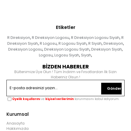
Etiketler
R Direksiyon
R Direksiyon Logosu
R Direksiyon Logosu Siyah
R
,
,
,
Direksiyon Siyah
R Logosu
R Logosu Siyah
R Siyah
Direksiyon
,
,
,
,
,
Direksiyon Logosu
Direksiyon Logosu Siyah
Direksiyon Siyah
,
,
,
Logosu
Logosu Siyah
Siyah
,
,
,
BİZDEN HABERLER
Bültenimize Üye Olun ! Tüm İndirim ve Fırsatlardan İlk Sizin
Haberiniz Olsun !
Gönder
Üyelik koşullarını
ve
kişisel verilerimin
korunmasını kabul ediyorum.
Kurumsal
Anasayfa
Hakkımızda