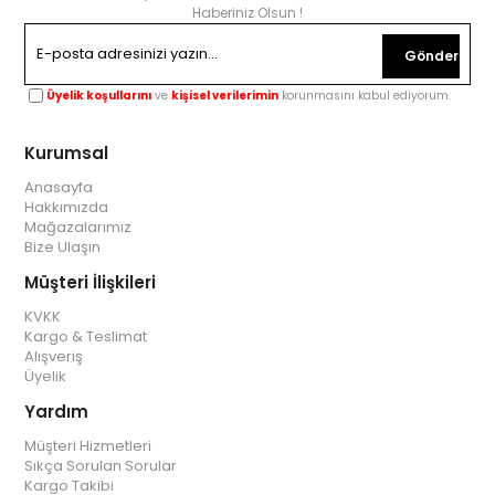
Haberiniz Olsun !
Gönder
Üyelik koşullarını
ve
kişisel verilerimin
korunmasını kabul ediyorum.
Kurumsal
Anasayfa
Hakkımızda
Mağazalarımız
Bize Ulaşın
Müşteri İlişkileri
KVKK
Kargo & Teslimat
Alışveriş
Üyelik
Yardım
Müşteri Hizmetleri
Sıkça Sorulan Sorular
Kargo Takibi