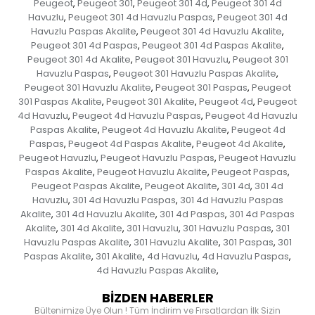
Peugeot
Peugeot 301
Peugeot 301 4d
Peugeot 301 4d
,
,
,
Havuzlu
Peugeot 301 4d Havuzlu Paspas
Peugeot 301 4d
,
,
Havuzlu Paspas Akalite
Peugeot 301 4d Havuzlu Akalite
,
,
Peugeot 301 4d Paspas
Peugeot 301 4d Paspas Akalite
,
,
Peugeot 301 4d Akalite
Peugeot 301 Havuzlu
Peugeot 301
,
,
Havuzlu Paspas
Peugeot 301 Havuzlu Paspas Akalite
,
,
Peugeot 301 Havuzlu Akalite
Peugeot 301 Paspas
Peugeot
,
,
301 Paspas Akalite
Peugeot 301 Akalite
Peugeot 4d
Peugeot
,
,
,
4d Havuzlu
Peugeot 4d Havuzlu Paspas
Peugeot 4d Havuzlu
,
,
Paspas Akalite
Peugeot 4d Havuzlu Akalite
Peugeot 4d
,
,
Paspas
Peugeot 4d Paspas Akalite
Peugeot 4d Akalite
,
,
,
Peugeot Havuzlu
Peugeot Havuzlu Paspas
Peugeot Havuzlu
,
,
Paspas Akalite
Peugeot Havuzlu Akalite
Peugeot Paspas
,
,
,
Peugeot Paspas Akalite
Peugeot Akalite
301 4d
301 4d
,
,
,
Havuzlu
301 4d Havuzlu Paspas
301 4d Havuzlu Paspas
,
,
Akalite
301 4d Havuzlu Akalite
301 4d Paspas
301 4d Paspas
,
,
,
Akalite
301 4d Akalite
301 Havuzlu
301 Havuzlu Paspas
301
,
,
,
,
Havuzlu Paspas Akalite
301 Havuzlu Akalite
301 Paspas
301
,
,
,
Paspas Akalite
301 Akalite
4d Havuzlu
4d Havuzlu Paspas
,
,
,
,
4d Havuzlu Paspas Akalite
,
BİZDEN HABERLER
Bültenimize Üye Olun ! Tüm İndirim ve Fırsatlardan İlk Sizin