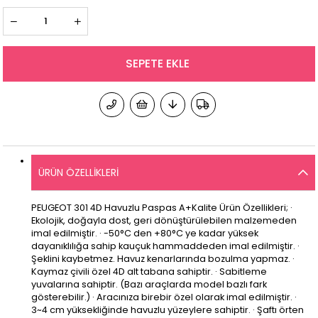
ÜRÜN ÖZELLIKLERI
PEUGEOT 301 4D Havuzlu Paspas A+Kalite Ürün Özellikleri; ·
Ekolojik, doğayla dost, geri dönüştürülebilen malzemeden
imal edilmiştir. · -50°C den +80°C ye kadar yüksek
dayanıklılığa sahip kauçuk hammaddeden imal edilmiştir. ·
Şeklini kaybetmez. Havuz kenarlarında bozulma yapmaz. ·
Kaymaz çivili özel 4D alt tabana sahiptir. · Sabitleme
yuvalarına sahiptir. (Bazı araçlarda model bazlı fark
gösterebilir.) · Aracınıza birebir özel olarak imal edilmiştir. ·
3~4 cm yüksekliğinde havuzlu yüzeylere sahiptir. · Şaftı örten