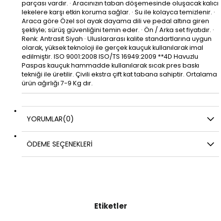
parçası vardır. · Aracınızın taban döşemesinde oluşacak kalıcı
lekelere karşı etkin koruma sağlar. · Su ile kolayca temizlenir. ·
Araca göre Özel sol ayak dayama dili ve pedal altına giren
şekliyle; sürüş güvenliğini temin eder. · Ön / Arka set fiyatıdır. ·
Renk: Antrasit Siyah · Uluslararası kalite standartlarına uygun
olarak, yüksek teknoloji ile gerçek kauçuk kullanılarak imal
edilmiştir. ISO 9001:2008 ISO/TS 16949:2009 **4D Havuzlu
Paspas kauçuk hammadde kullanılarak sıcak pres baskı
tekniği ile üretilir. Çivili ekstra çift kat tabana sahiptir. Ortalama
ürün ağırlığı 7-9 Kg dır.
YORUMLAR
(0)
ÖDEME SEÇENEKLERI
Etiketler