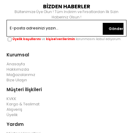
BİZDEN HABERLER
Bültenimize Üye Olun ! Tüm İndirim ve Fırsatlardan İlk Sizin
Haberiniz Olsun !
Gönder
Üyelik koşullarını
ve
kişisel verilerimin
korunmasını kabul ediyorum.
Kurumsal
Anasayfa
Hakkımızda
Mağazalarımız
Bize Ulaşın
Müşteri İlişkileri
KVKK
Kargo & Teslimat
Alışveriş
Üyelik
Yardım