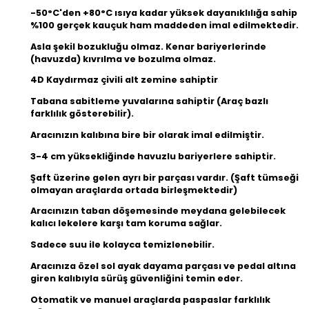
-50°C'den +80°C ısıya kadar yüksek dayanıklılığa sahip
%100 gerçek kauçuk ham maddeden imal edilmektedir.
Asla şekil bozukluğu olmaz. Kenar bariyerlerinde
(havuzda) kıvrılma ve bozulma olmaz.
4D Kaydırmaz çivili alt zemine sahiptir
Tabana sabitleme yuvalarına sahiptir (Araç bazlı
farklılık gösterebilir).
Aracınızın kalıbına bire bir olarak imal edilmiştir.
3-4 cm yüksekliğinde havuzlu bariyerlere sahiptir.
Şaft üzerine gelen ayrı bir parçası vardır. (Şaft tümseği
olmayan araçlarda ortada birleşmektedir)
Aracınızın taban döşemesinde meydana gelebilecek
kalıcı lekelere karşı tam koruma sağlar.
Sadece suu ile kolayca temizlenebilir.
Aracınıza özel sol ayak dayama parçası ve pedal altına
giren kalıbıyla sürüş güvenliğini temin eder.
Otomatik ve manuel araçlarda paspaslar farklılık