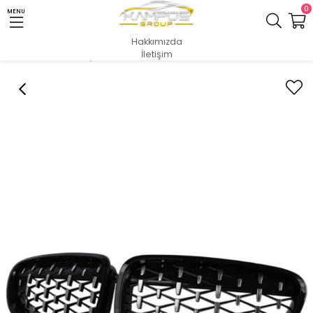
0
MENU
Hakkımızda
İletişim
Anasayfa
İÇ & DIŞ AKSESUAR
PANJUR GURUBU