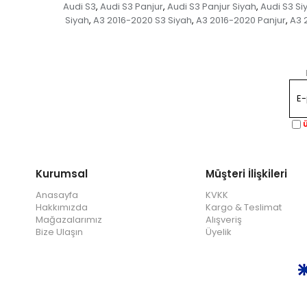
Audi S3
Audi S3 Panjur
Audi S3 Panjur Siyah
Audi S3 Si
,
,
,
Siyah
A3 2016-2020 S3 Siyah
A3 2016-2020 Panjur
A3 
,
,
,
Ü
Kurumsal
Müşteri İlişkileri
Anasayfa
KVKK
Hakkımızda
Kargo & Teslimat
Mağazalarımız
Alışveriş
Bize Ulaşın
Üyelik