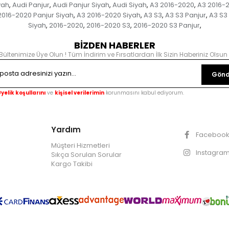
yah
Audi Panjur
Audi Panjur Siyah
Audi Siyah
A3 2016-2020
A3 2016-
,
,
,
,
,
2016-2020 Panjur Siyah
A3 2016-2020 Siyah
A3 S3
A3 S3 Panjur
A3 S3 
,
,
,
,
Siyah
2016-2020
2016-2020 S3
2016-2020 S3 Panjur
,
,
,
,
BİZDEN HABERLER
Bültenimize Üye Olun ! Tüm İndirim ve Fırsatlardan İlk Sizin Haberiniz Olsun 
Gönd
yelik koşullarını
ve
kişisel verilerimin
korunmasını kabul ediyorum.
Yardım
Faceboo
Müşteri Hizmetleri
Instagra
Sıkça Sorulan Sorular
Kargo Takibi